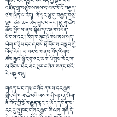
གཉིས་རིང་དབྱར་ཁའི་བོད་ཀྱི་སྐད་ཡིག་
འཛིན་གྲྭ་བཙུགས་ནས་ད་བར་ལོ་ངོ་བརྒྱད་
ཙམ་ཕྱིན་པ་རེད། ལོ་ལྟར་ཕྲུ་གུ་བརྒྱད་བཅུ་
ལྷག་ཙམ་ཆད་མེད་བྱུང་བ་དང་། ཕྲུ་གུ་ཚོས་
ཆོས་ཕྱོགས་ནས་སྒོམ་དང་ཞལ་འདོན་
སོགས་དང་། རིག་གཞུང་ཕྱོགས་ནས་སྐད་
ཡིག་གཉིས་དང་ཞབས་བྲོ་སོགས་བསླབ་ཀྱི་
ཡོད་རེད། ད་བར་ས་གནས་བོད་རིགས་
ཚོས་རྒྱབ་སྐྱོར་ཧ་ཅང་ཡག་པོ་བྱས་སོང་ལ་
མ་འོངས་པར་ཡང་སྔར་བཞིན་གནང་བའི་
རེ་བསྐུལ་ཞུ།
གཞན་ཡང་ཀརྨ་བསོད་ནམས་དར་རྒྱས་
གླིང་གི་གལ་ཆེ་བའི་ལས་གཞི་གཞན་ཞིག་
ནི་བོད་ཀྱི་སྲོལ་རྒྱུན་ལྟར་ད་ཡོད་དགོན་ས་
རང་དུ་ལྷ་ཁང་གསར་རྒྱག་གི་ལས་གཞི་དེ་