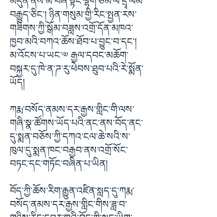
མདུན་ནས་མི་བཞི་སྟོང་ལྷག་ཙམ་ལ་དྲྭ་ལམ་
བརྒྱུད་ཅིང་། ཉིན་གསུམ་གྱི་རིང་སྤྱན་རས་
གཟིགས་ཀྱི་སྒོམ་བཟླས་འགྲོ་དོན་མཁའ་
ཁྱབ་མའི་བཀའ་ཆོས་ཐོབ་པ་བྱུང་བ་དང་།
མ་འོངས་པ་ཡང་༧ རྒྱལ་དབང་མཆོག་
བསྐྱར་དུ་ཁེ་ན་ཌ་རུ་ཕེབས་ཐུབ་པའི་རེ་སྨོན་
ཡོད།
ཀརྨ་བསོད་ནམས་དར་རྒྱས་གླིང་གི་ལས་
གཞི་སྣ་ཚོགས་ཡོད་པའི་ནང་ནས་བོད་ནང་
དུ་སྨན་བཅོས་ཀྱི་དཀའ་ངལ་ཆེ་སའི་ས་
ཁུལ་དུ་སྨན་ཁང་བརྒྱབ་ནས་འགྲོ་སོང་
བཏང་དང་གཏོང་བཞིན་པ་ཡིན།
བོད་ཀྱི་ཆོས་རིག་རྒྱུན་འཛིན་སླད་དུ་ཀརྨ་
བསོད་ནམས་དར་རྒྱས་གླིང་གིས་ཟླ་བ་