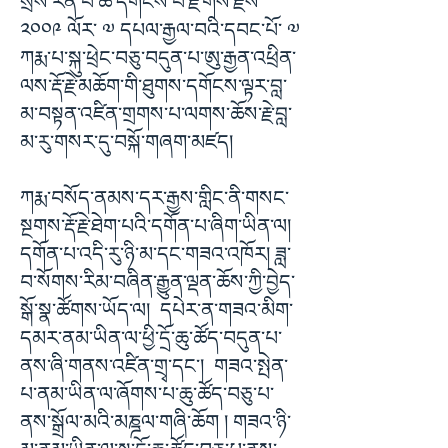
སྲས་རིན་པོ་ཆེ་དགོངས་པ་རྫོགས་རྗེས་
༢༠༠༩ ལོར་ ༧ དཔལ་རྒྱལ་བའི་དབང་པོ་ ༧
ཀརྨ་པ་སྐུ་ཕྲེང་བཅུ་བདུན་པ་ཨུ་རྒྱན་འཕྲིན་
ལས་རྡོ་རྗེ་མཆོག་གི་ཐུགས་དགོངས་ལྟར་བླ་
མ་བསྟན་འཛིན་གྲགས་པ་ལགས་ཆོས་རྗེ་བླ་
མ་རུ་གསར་དུ་བསྐོ་གཞག་མཛད།
ཀརྨ་བསོད་ནམས་དར་རྒྱས་གླིང་ནི་གསང་
སྔགས་རྡོ་རྗེ་ཐེག་པའི་དགོན་པ་ཞིག་ཡིན་ལ།
དགོན་པ་འདི་རུ་ཉི་མ་དང་གཟའ་འཁོར། ཟླ་
བ་སོགས་རིམ་བཞིན་རྒྱུན་ལྡན་ཆོས་ཀྱི་བྱེད་
སྒོ་སྣ་ཚོགས་ཡོད་ལ། དཔེར་ན་གཟའ་མིག་
དམར་ནམ་ཡིན་ལ་ཕྱི་དྲོ་ཆུ་ཚོད་བདུན་པ་
ནས་ཞི་གནས་འཛིན་གྲྭ་དང་། གཟའ་སྤེན་
པ་ནམ་ཡིན་ལ་ཞོགས་པ་ཆུ་ཚོད་བཅུ་པ་
ནས་སྒྲོལ་མའི་མཎྜལ་གཞི་ཆོག ། གཟའ་ཉི་