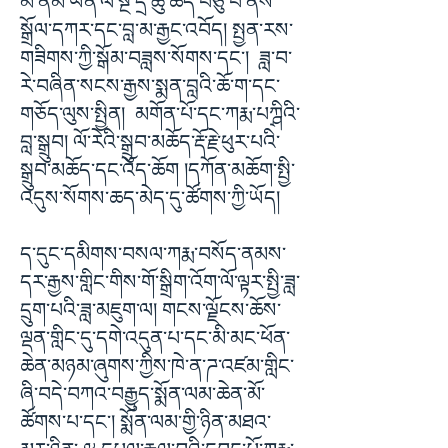
མ་ནམ་ཡིན་ལ་སྔ་དྲོ་ཆུ་ཚོད་བཅུ་པ་ནས་
སྒྲོལ་དཀར་དང་བླ་མ་རྒྱང་འབོད། སྤྱན་རས་
གཟིགས་ཀྱི་སྒོམ་བཟླས་སོགས་དང་། ཟླ་བ་
རེ་བཞིན་སངས་རྒྱས་སྨན་བླའི་ཆོ་ག་དང་
གཅོད་ལུས་སྤྱིན། མགོན་པོ་དང་ཀརྨ་པཀྴིའི་
བླ་སྒྲུབ། ལོ་རེའི་སྒྲུབ་མཆོད་རྡོ་རྗེ་ཕུར་པའི་
སྒྲུབ་མཆོད་དང་འོད་ཆོག །དཀོན་མཆོག་སྤྱི་
འདུས་སོགས་ཆད་མེད་དུ་ཚོགས་ཀྱི་ཡོད།
ད་དུང་དམིགས་བསལ་ཀརྨ་བསོད་ནམས་
དར་རྒྱས་གླིང་གིས་གོ་སྒྲིག་འོག་ལོ་ལྟར་སྤྱི་ཟླ་
དྲུག་པའི་ཟླ་མཇུག་ལ། གངས་ལྗོངས་ཆོས་
ལྡན་གླིང་དུ་དགེ་འདུན་པ་དང་མི་མང་ཕོན་
ཆེན་མཉམ་ཞུགས་ཀྱིས་ཁེ་ན་ཌ་འཛམ་གླིང་
ཞི་བདེ་བཀའ་བརྒྱུད་སྨོན་ལམ་ཆེན་མོ་
ཚོགས་པ་དང་། སྨོན་ལམ་གྱི་ཉིན་མཐའ་