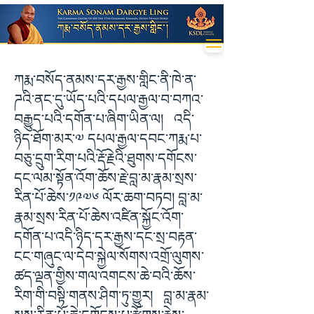
ཀརྨ་བསོད་ནམས་དར་རྒྱས་གླིང་ནི་ཁེ་ན་
ཌའི་ནང་དུ་ཡོད་པའི་དཔལ་རྒྱལ་བ་བཀའ་
བརྒྱུད་པའི་དགོན་པ་ཞིག་ཡིན་ལ། འདི་
ཉིད་ཐོག་མར་༧ དཔལ་རྒྱལ་དབང་ཀརྨ་པ་
བཅུ་དྲུག་རིག་པའི་རྡོ་རྗེའི་ཐུགས་དགོངས་
དང་ལམ་སྟོན་འོག་ཆོས་རྗེ་བླ་མ་རྣམ་སྲས་
རིན་པོ་ཆེས་༡༩༧༦ ལོར་ཆག་བཏབ། བླ་མ་
རྣམ་སྲས་རིན་པོ་ཆེས་འཛིན་སྐྱོང་འོག་
དགོན་པ་འདི་ཉིད་དར་རྒྱས་དང་སྲ་བརྟན་
ངང་གཞུང་ལ་དེབ་སྐྱེལ་སོགས་འགྲོ་ལུགས་
ཚད་ལྡན་གྱིས་གལ་འགངས་ཆེ་བའི་ཆོས་
རིག་གི་བསྟི་གནས་ཤིག་ཏུ་གྱུར། བླ་མ་རྣམ་