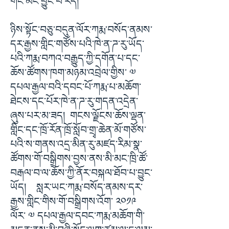
གང་མང་བྱུང་བ་རེད།
ཉིས་སྟོང་བཅུ་བདུན་ལོར་ཀརྨ་བསོད་ནམས་
དར་རྒྱས་གླིང་གཙོས་པའི་ཁེ་ན་ཌ་རུ་ཡོད་
པའི་ཀརྨ་བཀའ་བརྒྱུད་ཀྱི་དགོན་པ་དང་
ཆོས་ཚོགས་ཁག་མཉམ་འབྲེལ་གྱིས་ ༧
དཔལ་རྒྱལ་བའི་དབང་པོ་ཀརྨ་པ་མཆོག་
ཐེངས་དང་པོར་ཁེ་ན་ཌ་རུ་གདན་འདྲེན་
ཞུས་པར་མ་ཟད། གངས་ལྗོངས་ཆོས་ལྡན་
གླིང་དང་ཁྲོ་རོན་ཁྲོ་སློབ་གྲྭ་ཆེན་མོ་གཙོས་
པའི་ས་གནས་འདྲ་མིན་རུ་མཛད་རིམ་སྣ་
ཚོགས་གོ་བསྒྲིགས་བྱས་ནས་མི་མང་ཁྲི་ཚོ་
བརྒལ་བ་ལ་ཆོས་ཀྱི་ནོར་བསྐལ་ཐོབ་པ་བྱུང་
ཡོད། སླར་ཡང་ཀརྨ་བསོད་ནམས་དར་
རྒྱས་གླིང་གིས་གོ་བསྒྲིགས་འོག་ ༢༠༡༩
ལོར་ ༧ དཔལ་རྒྱལ་དབང་ཀརྨ་མཆོག་གི་