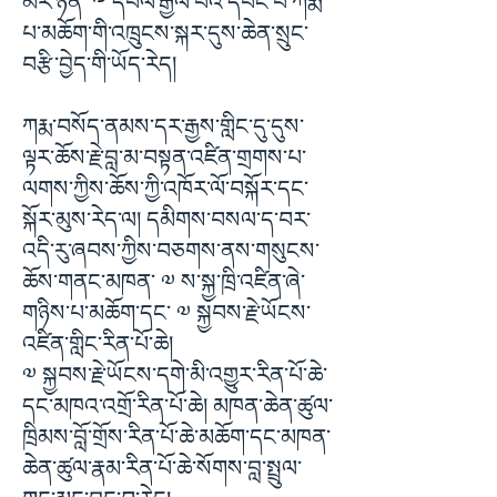
མར་ཉིན་ ༸ དཔལ་རྒྱལ་བའི་དབང་པོ་ཀརྨ་
པ་མཆོག་གི་འཁྲུངས་སྐར་དུས་ཆེན་སྲུང་
བརྩི་བྱེད་གི་ཡོད་རེད།
ཀརྨ་བསོད་ནམས་དར་རྒྱས་གླིང་དུ་དུས་
ལྟར་ཆོས་རྗེ་བླ་མ་བསྟན་འཛིན་གྲགས་པ་
ལགས་ཀྱིས་ཆོས་ཀྱི་འཁོར་ལོ་བསྐོར་དང་
སྐོར་མུས་རེད་ལ། དམིགས་བསལ་ད་བར་
འདི་རུ་ཞབས་ཀྱིས་བཅགས་ནས་གསུངས་
ཆོས་གནང་མཁན་ ༧ ས་སྐྱ་ཁྲི་འཛིན་ཞེ་
གཉིས་པ་མཆོག་དང་ ༧ སྐྱབས་རྗེ་ཡོངས་
འཛིན་གླིང་རིན་པོ་ཆེ།
༧ སྐྱབས་རྗེ་ཡོངས་དགེ་མི་འགྱུར་རིན་པོ་ཆེ་
དང་མཁའ་འགྲོ་རིན་པོ་ཆེ། མཁན་ཆེན་ཚུལ་
ཁྲིམས་བློ་གྲོས་རིན་པོ་ཆེ་མཆོག་དང་མཁན་
ཆེན་ཚུལ་རྣམ་རིན་པོ་ཆེ་སོགས་བླ་སྤྲུལ་